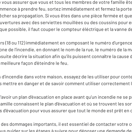
 de vous assurer que vous et tous les membres de votre famille êt
ommence à prendre feu, sortez immédiatement et fermez la porte 
pêcher sa propagation. Si vous êtes dans une pièce fermée et que
 ouvertures avec des serviettes mouillées ou des coussins pour
que possible, il faut couper le compteur éléctrique et la vanne d
rs (18 ou 112) immédiatement en composant le numéro d'urgence 
one de l’incendie, en donnant le nom de la rue, le numéro de la mais
ite décrire la situation afin qu'ils puissent connaître la cause de
 meilleure façon d'éteindre le feu.
 d'incendie dans votre maison, essayez de les utiliser pour conten
 mettre en danger et de savoir comment utiliser correctement l'
d'avoir un plan d'évacuation en place avant qu'un incendie ne se
amille connaissent le plan d'évacuation et où se trouvent les so
 d'évacuation pour vous assurer que tout le monde est prêt en c
bi des dommages importants, il est essentiel de contacter votre
vous guider sur les étapes à suivre pour déposer une demande de